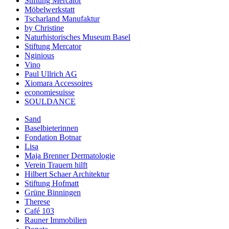
Stiftung Mercator
Möbelwerkstatt
Tscharland Manufaktur
by Christine
Naturhistorisches Museum Basel
Stiftung Mercator
Nginious
Vino
Paul Ullrich AG
Xiomara Accessoires
economiesuisse
SOULDANCE
Sand
Baselbieterinnen
Fondation Botnar
Lisa
Maja Brenner Dermatologie
Verein Trauern hilft
Hilbert Schaer Architektur
Stiftung Hofmatt
Grüne Binningen
Therese
Café 103
Rauner Immobilien