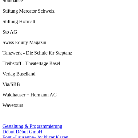
Souldance
Stiftung Mercator Schweiz
Stiftung Hofmatt
Sto AG
Swiss Equity Magazin
Tanzwerk - Die Schule für Steptanz
Treibstoff - Theatertage Basel
Verlag Baselland
Via/SBB
Waldhauser + Hermann AG
Wavetours
Gestaltung & Programmierung
Début Début GmbH
Font «Lausanne» by Nizar Kazan