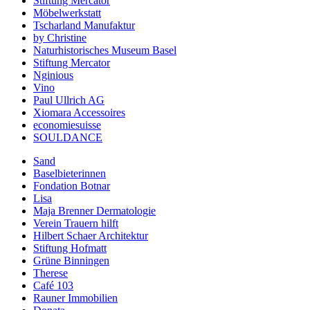
Stiftung Mercator
Möbelwerkstatt
Tscharland Manufaktur
by Christine
Naturhistorisches Museum Basel
Stiftung Mercator
Nginious
Vino
Paul Ullrich AG
Xiomara Accessoires
economiesuisse
SOULDANCE
Sand
Baselbieterinnen
Fondation Botnar
Lisa
Maja Brenner Dermatologie
Verein Trauern hilft
Hilbert Schaer Architektur
Stiftung Hofmatt
Grüne Binningen
Therese
Café 103
Rauner Immobilien