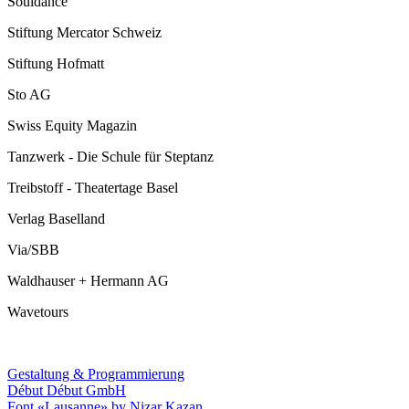
Souldance
Stiftung Mercator Schweiz
Stiftung Hofmatt
Sto AG
Swiss Equity Magazin
Tanzwerk - Die Schule für Steptanz
Treibstoff - Theatertage Basel
Verlag Baselland
Via/SBB
Waldhauser + Hermann AG
Wavetours
Gestaltung & Programmierung
Début Début GmbH
Font «Lausanne» by Nizar Kazan