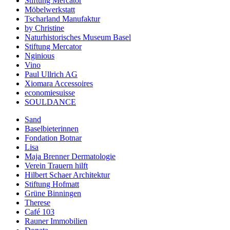
Stiftung Mercator
Möbelwerkstatt
Tscharland Manufaktur
by Christine
Naturhistorisches Museum Basel
Stiftung Mercator
Nginious
Vino
Paul Ullrich AG
Xiomara Accessoires
economiesuisse
SOULDANCE
Sand
Baselbieterinnen
Fondation Botnar
Lisa
Maja Brenner Dermatologie
Verein Trauern hilft
Hilbert Schaer Architektur
Stiftung Hofmatt
Grüne Binningen
Therese
Café 103
Rauner Immobilien