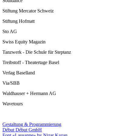
Souldance
Stiftung Mercator Schweiz
Stiftung Hofmatt
Sto AG
Swiss Equity Magazin
Tanzwerk - Die Schule für Steptanz
Treibstoff - Theatertage Basel
Verlag Baselland
Via/SBB
Waldhauser + Hermann AG
Wavetours
Gestaltung & Programmierung
Début Début GmbH
Font «Lausanne» by Nizar Kazan